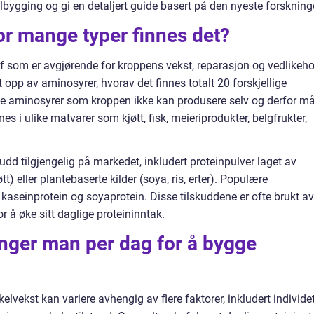
lbygging og gi en detaljert guide basert på den nyeste forskning
or mange typer finnes det?
ff som er avgjørende for kroppens vekst, reparasjon og vedlikeho
 opp av aminosyrer, hvorav det finnes totalt 20 forskjellige
elle aminosyrer som kroppen ikke kan produsere selv og derfor m
es i ulike matvarer som kjøtt, fisk, meieriprodukter, belgfrukter,
skudd tilgjengelig på markedet, inkludert proteinpulver laget av
tt) eller plantebaserte kilder (soya, ris, erter). Populære
 kaseinprotein og soyaprotein. Disse tilskuddene er ofte brukt av
or å øke sitt daglige proteininntak.
enger man per dag for å bygge
lvekst kan variere avhengig av flere faktorer, inkludert individe