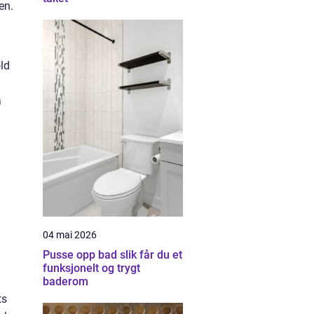
en.
ld
å
04 mai 2026
Pusse opp bad slik får du et
funksjonelt og trygt
baderom
ts