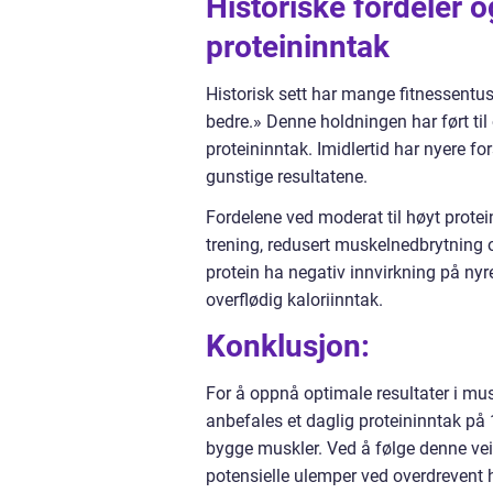
Historiske fordeler o
proteininntak
Historisk sett har mange fitnessentus
bedre.» Denne holdningen har ført ti
proteininntak. Imidlertid har nyere f
gunstige resultatene.
Fordelene ved moderat til høyt protei
trening, redusert muskelnedbrytning o
protein ha negativ innvirkning på nyr
overflødig kaloriinntak.
Konklusjon:
For å oppnå optimale resultater i mus
anbefales et daglig proteininntak på
bygge muskler. Ved å følge denne ve
potensielle ulemper ved overdrevent 