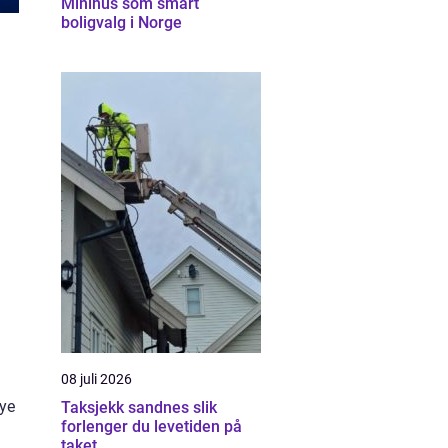
Minihus som smart
boligvalg i Norge
08 juli 2026
mye
Taksjekk sandnes slik
forlenger du levetiden på
taket