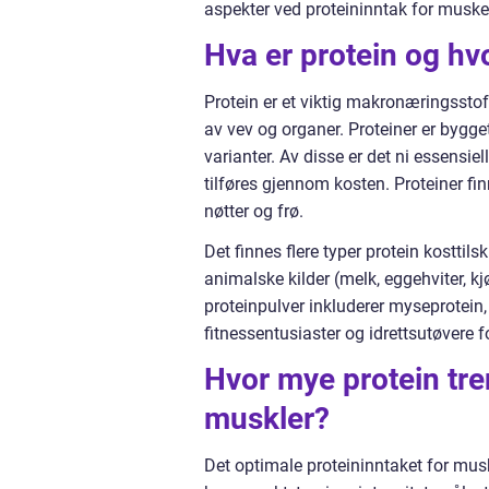
aspekter ved proteininntak for muske
Hva er protein og hv
Protein er et viktig makronæringssto
av vev og organer. Proteiner er bygget
varianter. Av disse er det ni essensi
tilføres gjennom kosten. Proteiner finn
nøtter og frø.
Det finnes flere typer protein kosttil
animalske kilder (melk, eggehviter, kjø
proteinpulver inkluderer myseprotein,
fitnessentusiaster og idrettsutøvere f
Hvor mye protein tr
muskler?
Det optimale proteininntaket for muske