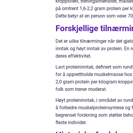
kroppsvekt, treningsintensitet, målse
på omtrent 1,6-2,2 gram protein per 
Dette betyr at en person som veier 7
Forskjellige tilnærmi
Det er ulike tilnærminger når det gjel
inntak og høyt inntak av protein. En
deres effektivitet.
Lavt proteininntak, definert som rund
for å opprettholde muskelmasse hos i
2,0 gram protein per kilogram kroppsv
folk som trener moderat.
Høyt proteininntak, i området av rund
å forbedre muskelproteinsyntese og f
begrenset forskning som støtter behov
fleste individer.