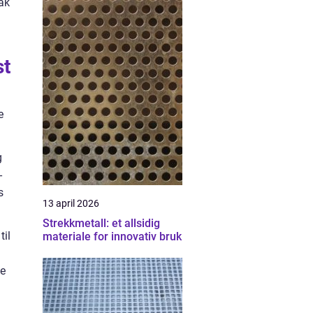
tak
st
e
g
-
s
13 april 2026
Strekkmetall: et allsidig
til
materiale for innovativ bruk
de