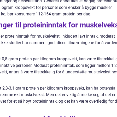
tninger og helsetilstand. Generelt anbefales et daglig proteininn
kilogram kroppsvekt for personer som ønsker å bygge muskler.
0 kg, bør konsumere 112-154 gram protein per dag.
nger til proteininntak for muskelvek
der proteininntak for muskelvekst, inkludert lavt inntak, moderat
 rekke studier har sammenlignet disse tilnærmingene for å vurder
t 0,8 gram protein per kilogram kroppsvekt, kan være tilstrekkeli
naktive personer. Moderat proteininntak, som ligger mellom 1,2
ekt, antas å være tilstrekkelig for å understøtte muskelvekst ho
t 2,3-3,1 gram protein per kilogram kroppsvekt, kan ha potensial 
remme økt muskelvekst. Men det er viktig å merke seg at det er
et for et så høyt proteininntak, og det kan være overflødig for 