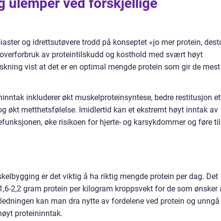
g ulemper ved forskjellige
iaster og idrettsutøvere trodd på konseptet «jo mer protein, dest
l overforbruk av proteintilskudd og kosthold med svært høyt
orskning vist at det er en optimal mengde protein som gir de mest
ninntak inkluderer økt muskelproteinsyntese, bedre restitusjon et
g økt metthetsfølelse. Imidlertid kan et ekstremt høyt inntak av
efunksjonen, øke risikoen for hjerte- og karsykdommer og føre til
kelbygging er det viktig å ha riktig mengde protein per dag. Det
 1,6-2,2 gram protein per kilogram kroppsvekt for de som ønsker 
iledningen kan man dra nytte av fordelene ved protein og unngå
høyt proteininntak.