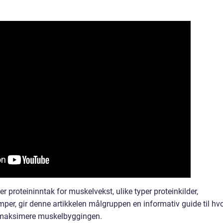
r proteininntak for muskelvekst, ulike typer proteinkilder,
mper, gir denne artikkelen målgruppen en informativ guide til hv
å maksimere muskelbyggingen.