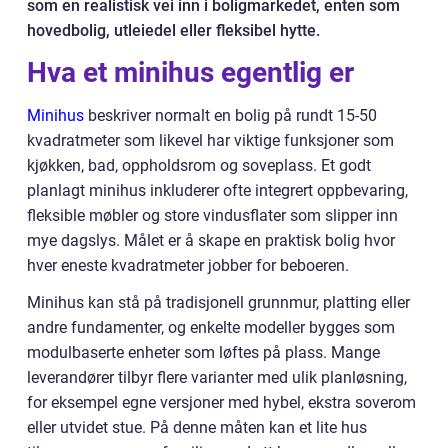
som en realistisk vei inn i boligmarkedet, enten som
hovedbolig, utleiedel eller fleksibel hytte.
Hva et minihus egentlig er
Minihus
beskriver normalt en bolig på rundt 15-50
kvadratmeter som likevel har viktige funksjoner som
kjøkken, bad, oppholdsrom og soveplass. Et godt
planlagt minihus inkluderer ofte integrert oppbevaring,
fleksible møbler og store vindusflater som slipper inn
mye dagslys. Målet er å skape en praktisk bolig hvor
hver eneste kvadratmeter jobber for beboeren.
Minihus kan stå på tradisjonell grunnmur, platting eller
andre fundamenter, og enkelte modeller bygges som
modulbaserte enheter som løftes på plass. Mange
leverandører tilbyr flere varianter med ulik planløsning,
for eksempel egne versjoner med hybel, ekstra soverom
eller utvidet stue. På denne måten kan et lite hus