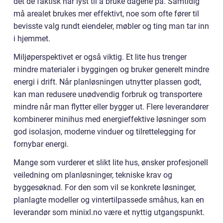
det de faktisk har lyst til å bruke dagene på. Samtidig
må arealet brukes mer effektivt, noe som ofte fører til
bevisste valg rundt eiendeler, møbler og ting man tar inn
i hjemmet.
Miljøperspektivet er også viktig. Et lite hus trenger
mindre materialer i byggingen og bruker generelt mindre
energi i drift. Når planløsningen utnytter plassen godt,
kan man redusere unødvendig forbruk og transportere
mindre når man flytter eller bygger ut. Flere leverandører
kombinerer minihus med energieffektive løsninger som
god isolasjon, moderne vinduer og tilrettelegging for
fornybar energi.
Mange som vurderer et slikt lite hus, ønsker profesjonell
veiledning om planløsninger, tekniske krav og
byggesøknad. For den som vil se konkrete løsninger,
planlagte modeller og vintertilpassede småhus, kan en
leverandør som minixl.no være et nyttig utgangspunkt.