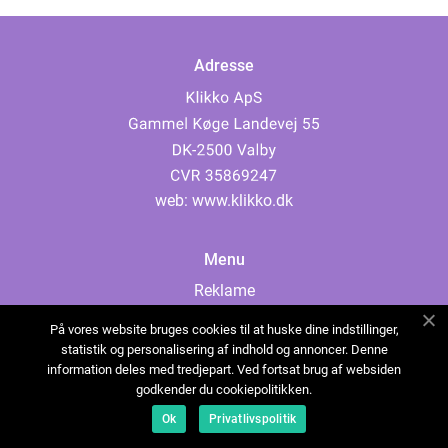
Adresse
web:
www.klikko.dk
Menu
Reklame
Om oss
På vores website bruges cookies til at huske dine indstillinger,
Cookies
statistik og personalisering af indhold og annoncer. Denne
information deles med tredjepart. Ved fortsat brug af websiden
Kontakt Oss
godkender du cookiepolitikken.
Sitemap
Ok
Privatlivspolitik