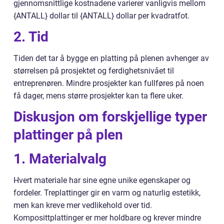
gjennomsnittlige kostnadene varierer vanligvis mellom
{ANTALL} dollar til {ANTALL} dollar per kvadratfot.
2. Tid
Tiden det tar å bygge en platting på plenen avhenger av
størrelsen på prosjektet og ferdighetsnivået til
entreprenøren. Mindre prosjekter kan fullføres på noen
få dager, mens større prosjekter kan ta flere uker.
Diskusjon om forskjellige typer
plattinger på plen
1. Materialvalg
Hvert materiale har sine egne unike egenskaper og
fordeler. Treplattinger gir en varm og naturlig estetikk,
men kan kreve mer vedlikehold over tid.
Komposittplattinger er mer holdbare og krever mindre