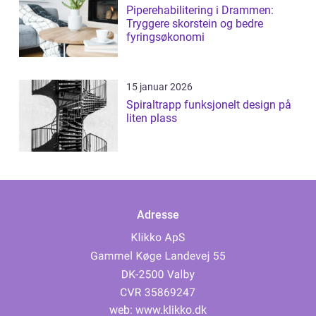
Piperehabilitering i Drammen:
Tryggere skorstein og bedre
fyringsøkonomi
15 januar 2026
Spiraltrapp funksjonelt design på
liten plass
Adresse
web:
www.klikko.dk