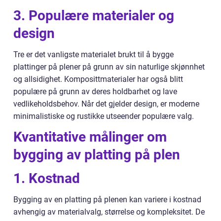
3. Populære materialer og
design
Tre er det vanligste materialet brukt til å bygge
plattinger på plener på grunn av sin naturlige skjønnhet
og allsidighet. Komposittmaterialer har også blitt
populære på grunn av deres holdbarhet og lave
vedlikeholdsbehov. Når det gjelder design, er moderne
minimalistiske og rustikke utseender populære valg.
Kvantitative målinger om
bygging av platting på plen
1. Kostnad
Bygging av en platting på plenen kan variere i kostnad
avhengig av materialvalg, størrelse og kompleksitet. De