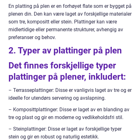
En platting på plen er en forhøyet flate som er bygget på
plenen din. Den kan være laget av forskjellige materialer
som tre, kompositt eller stein. Plattinger kan være
midlertidige eller permanente strukturer, avhengig av
preferanser og behov.
2. Typer av plattinger på plen
Det finnes forskjellige typer
plattinger på plener, inkludert:
– Terrasseplattinger: Disse er vanligvis laget av tre og er
ideelle for utendørs servering og avslapning.
– Komposittplattinger: Disse er laget av en blanding av
tre og plast og gir en moderne og vedlikeholdsfri stil.
– Steinplattinger: Disse er laget av forskjellige typer
stein og gir en robust og naturlig estetikk.