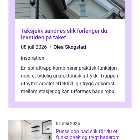
Taksjekk sandnes slik forlenger du
levetiden på taket
08 juli 2026
Olea Skogstad
inspiration
En spiraltrapp kombinerer praktisk funksjon
med et tydelig arkitektonisk uttrykk. Trappen
utnytter arealet effektivt, gir trygg adkomst
mellom etasjer og kan utformes både robust
og elegant. Med rikti...
04 mai 2026
Pusse opp bad slik får du et
funksjonelt og trygt baderom