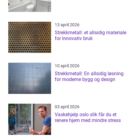
13 april 2026
Strekkmetall: et allsidig materiale
for innovativ bruk
10 april 2026
Strekkmetall: En allsidig løsning
for moderne bygg og design
03 april 2026
Vaskehjelp oslo slik får du et
renere hjem med mindre stress