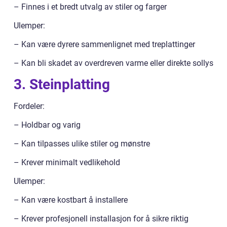
– Finnes i et bredt utvalg av stiler og farger
Ulemper:
– Kan være dyrere sammenlignet med treplattinger
– Kan bli skadet av overdreven varme eller direkte sollys
3. Steinplatting
Fordeler:
– Holdbar og varig
– Kan tilpasses ulike stiler og mønstre
– Krever minimalt vedlikehold
Ulemper:
– Kan være kostbart å installere
– Krever profesjonell installasjon for å sikre riktig