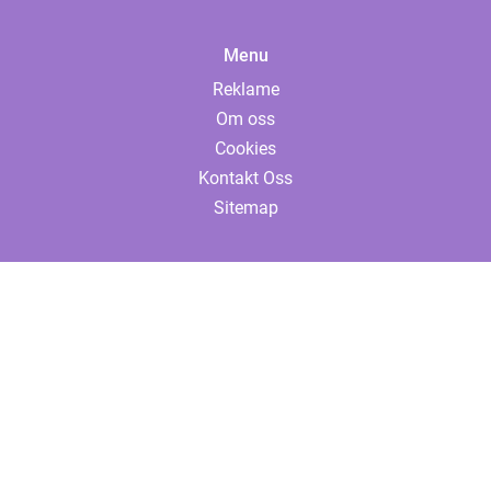
Menu
Reklame
Om oss
Cookies
Kontakt Oss
Sitemap