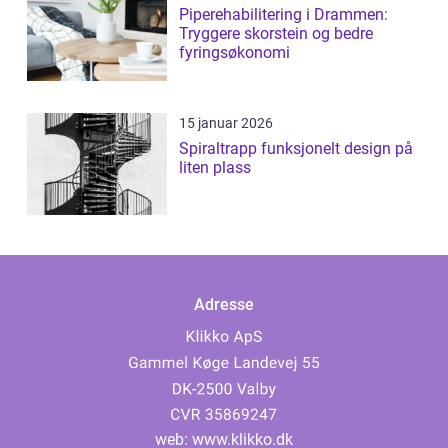
Piperehabilitering i Drammen:
Tryggere skorstein og bedre
fyringsøkonomi
15 januar 2026
Spiraltrapp funksjonelt design på
liten plass
Adresse
web:
www.klikko.dk