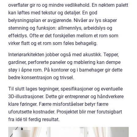
overflater gir ro og mindre vedlikehold. En nøktern palett
kan løftes med tekstur og detaljer. En god
belysningsplan er avgjørende. Nivåer av lys skaper
stemning og funksjon: allmennlys, arbeidslys og
effektlys. Ofte er det forskjellen mellom et rom som
virker flatt og et rom som føles behagelig.
Interiørarkitekten jobber også med akustikk. Tepper,
gardiner, perforerte paneler og møblering kan dempe
støy i åpne rom. På kontorer og i barnehager gir dette
bedre konsentrasjon og trivsel.
Til slutt lages tegninger, spesifikasjoner og eventuelle
3D-illustrasjoner. Dette gir entreprenør og håndverkere
klare føringer. Færre misforståelser betyr færre
uforutsette kostnader. Prosjektet blir mer forutsigbart
fra idé til ferdig resultat.