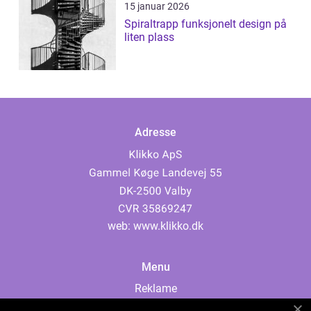
15 januar 2026
Spiraltrapp funksjonelt design på
liten plass
Adresse
web:
www.klikko.dk
Menu
Reklame
Om oss