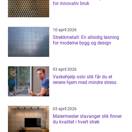
for innovativ bruk
10 april 2026
Strekkmetall: En allsidig løsning
for moderne bygg og design
03 april 2026
Vaskehjelp oslo slik får du et
renere hjem med mindre stress
03 april 2026
Malermester stavanger slik finner
du kvalitet i hvert strøk